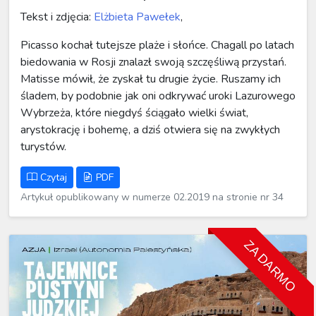
Tekst i zdjęcia:
Elżbieta Pawełek
,
Picasso kochał tutejsze plaże i słońce. Chagall po latach
biedowania w Rosji znalazł swoją szczęśliwą przystań.
Matisse mówił, że zyskał tu drugie życie. Ruszamy ich
śladem, by podobnie jak oni odkrywać uroki Lazurowego
Wybrzeża, które niegdyś ściągało wielki świat,
arystokrację i bohemę, a dziś otwiera się na zwykłych
turystów.
Czytaj
PDF
Artykuł opublikowany w numerze 02.2019 na stronie nr 34
ZA DARMO