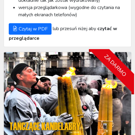
dokładnie tak jak został wydrukowany)
wersja przeglądarkowa (wygodne do czytania na
małych ekranach telefonów)
lub przesuń niżej aby
czytać w
Czytaj w PDF
przeglądarce
ZA DARMO