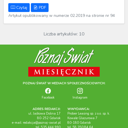
Czytaj
PDF
Artykuł opublikowany w numerze 02.2019 na stronie nr 94
Liczba artykułów: 10
POZNAJ ŚWIAT W MEDIACH SPOŁECZNOŚCIOWYCH:
Facebook
Instagram
ADRES REDAKCJI:
WWYDAWCA:
ul. Jaśkowa Dolina 17
Probier Leasing sp. z o.o. sp. k.
80-252 Gdańsk
Kowale Glazurowa 7
e-mail:
redakcja@poznaj-swiat.pl
80-180 Gdańsk
tel. 535 444 990
tel. 58 350 84 64