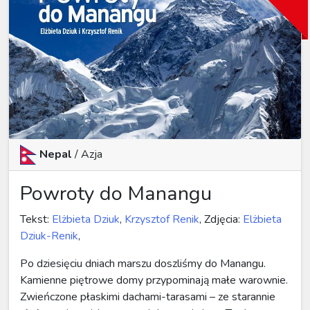
Nepal
/
Azja
Powroty do Manangu
Tekst:
Elżbieta Dziuk
,
Krzysztof Renik
, Zdjęcia:
Elżbieta
Dziuk-Renik
,
Po dziesięciu dniach marszu doszliśmy do Manangu.
Kamienne piętrowe domy przypominają małe warownie.
Zwieńczone płaskimi dachami-tarasami – ze starannie