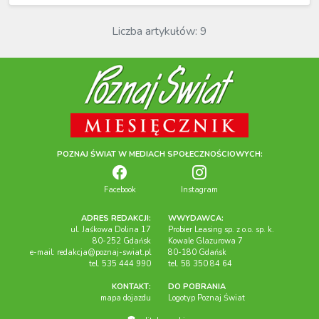
Liczba artykułów: 9
POZNAJ ŚWIAT W MEDIACH SPOŁECZNOŚCIOWYCH:
Facebook
Instagram
ADRES REDAKCJI:
WWYDAWCA:
ul. Jaśkowa Dolina 17
Probier Leasing sp. z o.o. sp. k.
80-252 Gdańsk
Kowale Glazurowa 7
e-mail:
redakcja@poznaj-swiat.pl
80-180 Gdańsk
tel. 535 444 990
tel. 58 350 84 64
KONTAKT:
DO POBRANIA
mapa dojazdu
Logotyp Poznaj Świat