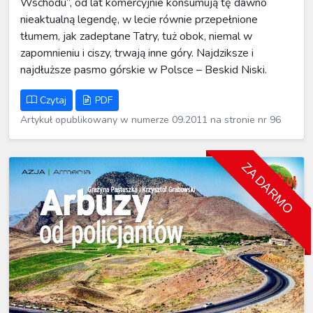
Wschodu”, od lat komercyjnie konsumują tę dawno
nieaktualną legendę, w lecie równie przepełnione
tłumem, jak zadeptane Tatry, tuż obok, niemal w
zapomnieniu i ciszy, trwają inne góry. Najdziksze i
najdłuższe pasmo górskie w Polsce – Beskid Niski.
Czytaj
PDF
Artykuł opublikowany w numerze 09.2011 na stronie nr 96
ZA DARMO