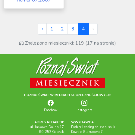
Numer 07.2007
‹
1
2
3
4
›
Znaleziono miesieczniki: 119 (17 na stronie)
POZNAJ ŚWIAT W MEDIACH SPOŁECZNOŚCIOWYCH:
Facebook
Instagram
ADRES REDAKCJI:
WWYDAWCA:
ul. Jaśkowa Dolina 17
Probier Leasing sp. z o.o. sp. k.
80-252 Gdańsk
Kowale Glazurowa 7