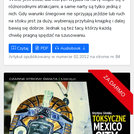
różnorodnymi atrakcjami, a same narty są tylko jedną z
nich. Gdy warunki śniegowe nie sprzyjają jeździe lub ruch
na stoku jest za duży, wybierają przytulną knajpkę i dalej
bawią się dobrze. Jednak są też tacy, którzy każdą
chwilę pragną spędzić na szusowaniu.
Czytaj
PDF
Audiobook
Artykuł opublikowany w numerze 02.2012 na stronie nr 84
ZA DARMO