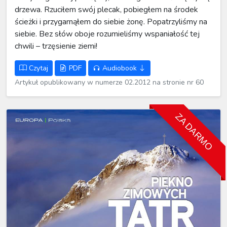
drzewa. Rzuciłem swój plecak, pobiegłem na środek
ścieżki i przygarnąłem do siebie żonę. Popatrzyliśmy na
siebie. Bez słów oboje rozumieliśmy wspaniałość tej
chwili – trzęsienie ziemi!
Czytaj
PDF
Audiobook
Artykuł opublikowany w numerze 02.2012 na stronie nr 60
ZA DARMO