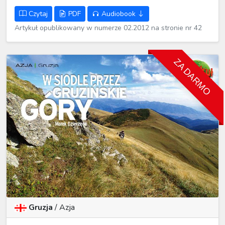
Czytaj
PDF
Audiobook
Artykuł opublikowany w numerze 02.2012 na stronie nr 42
ZA DARMO
Gruzja
/
Azja