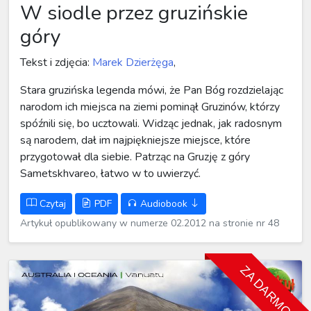
W siodle przez gruzińskie
góry
Tekst i zdjęcia:
Marek Dzierżęga
,
Stara gruzińska legenda mówi, że Pan Bóg rozdzielając
narodom ich miejsca na ziemi pominął Gruzinów, którzy
spóźnili się, bo ucztowali. Widząc jednak, jak radosnym
są narodem, dał im najpiękniejsze miejsce, które
przygotował dla siebie. Patrząc na Gruzję z góry
Sametskhvareo, łatwo w to uwierzyć.
Czytaj
PDF
Audiobook
Artykuł opublikowany w numerze 02.2012 na stronie nr 48
ZA DARMO