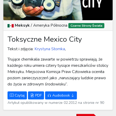
Meksyk
/
Ameryka Północna
Czarne Strony Świata
Toksyczne Mexico City
Tekst i zdjęcia:
Krystyna Słomka
,
Trujące chemikalia zawarte w powietrzu sprawiają, że
każdego roku umiera cztery tysiące mieszkańców stolicy
Meksyku. Miejscowa Komisja Praw Człowieka oceniła
poziom zanieczyszczeń jako „naruszający ludzkie prawo
do życia w zdrowym środowisku”.
Czytaj
PDF
Audiobook
Artykuł opublikowany w numerze 02.2012 na stronie nr 90