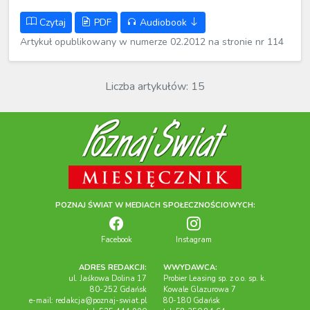
Czytaj
PDF
Audiobook
Artykuł opublikowany w numerze 02.2012 na stronie nr 114
Liczba artykułów: 15
POZNAJ ŚWIAT W MEDIACH SPOŁECZNOŚCIOWYCH:
Facebook
Instagram
ADRES REDAKCJI:
WWYDAWCA:
ul. Jaśkowa Dolina 17
Probier Leasing sp. z o.o. sp. k.
80-252 Gdańsk
Kowale Glazurowa 7
e-mail:
redakcja@poznaj-swiat.pl
80-180 Gdańsk