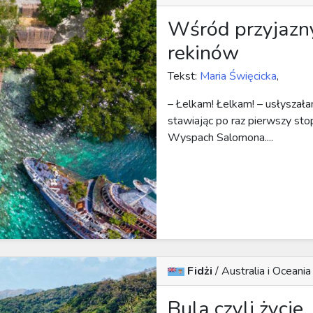
Wśród przyjazn
rekinów
Tekst:
Maria Święcicka
,
– Łelkam! Łelkam! – usłyszała
stawiając po raz pierwszy sto
Wyspach Salomona....
Fidżi
/
Australia i Oceania
Bula czyli życie