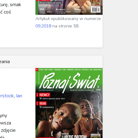
turę, smak
ić coś
Artykuł opublikowany w numerze
09.2018
na stronie 58.
eania
rstock
,
Ian
tyny
rwsza
 zdjęcie
ii.