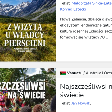
Tekst:
Małgorzata Sinica-Late
Konrad Latecki
,
Nowa Zelandia, dbająca o swó
ekosystem, endemiczne gatun
kulturę rdzennej ludności, zac
formować się w latach 70....
Vanuatu
/
Australia i Oce
Najszczęśliwsi 
świecie
Tekst:
Jan Nowak
,