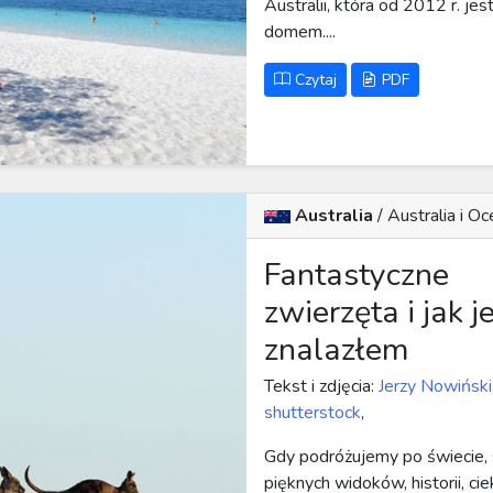
Australii, która od 2012 r. je
domem....
Czytaj
PDF
Australia
/
Australia i Oc
Fantastyczne
zwierzęta i jak j
znalazłem
Tekst i zdjęcia:
Jerzy Nowiński
shutterstock
,
Gdy podróżujemy po świecie,
pięknych widoków, historii, c