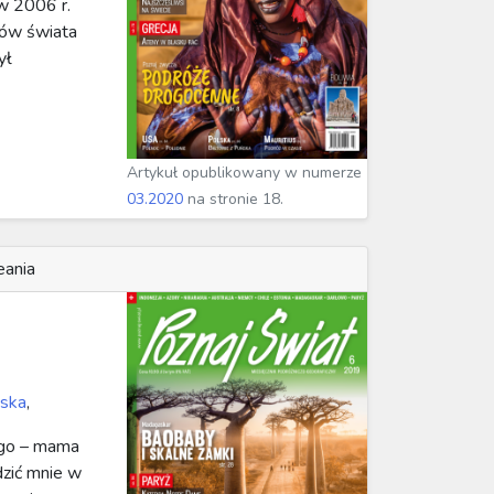
w 2006 r.
jów świata
ył
Artykuł opublikowany w numerze
03.2020
na stronie 18.
eania
wska
,
go – mama
dzić mnie w