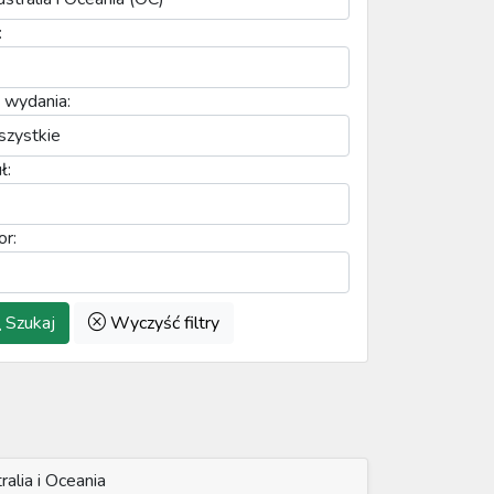
:
 wydania:
ł:
or:
Szukaj
Wyczyść filtry
ralia i Oceania