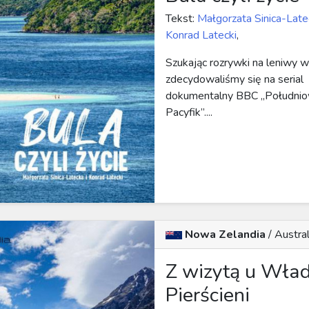
Tekst:
Małgorzata Sinica-Late
Konrad Latecki
,
Szukając rozrywki na leniwy w
zdecydowaliśmy się na serial
dokumentalny BBC „Południ
Pacyfik”....
Nowa Zelandia
/
Austral
Z wizytą u Wła
Pierścieni