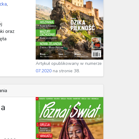
cka
,
j
ki oraz
zęła
Artykuł opublikowany w numerze
07.2020
na stronie 38.
ania
na