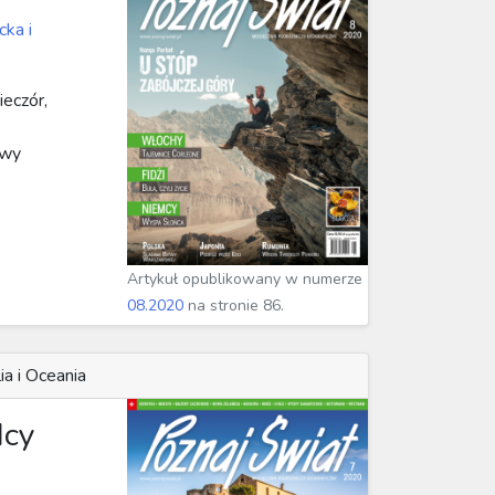
cka i
ieczór,
owy
Artykuł opublikowany w numerze
08.2020
na stronie 86.
ia i Oceania
dcy