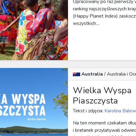
Opracowany po raz pierwszy 
ranking najszczęśliwszych kra
(Happy Planet Index) zaskocz
wszystkich....
Australia
/
Australia i Oc
Wielka Wyspa
Piaszczysta
Tekst i zdjęcia:
Karolina Bale
Na ten moment czekałam dłu
i bratanek przylatywali odwie