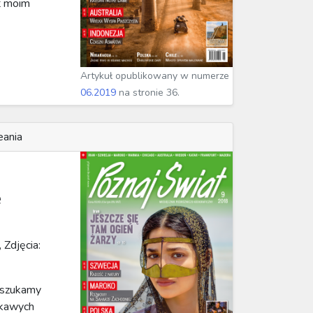
st moim
Artykuł opublikowany w numerze
06.2019
na stronie 36.
eania
e
, Zdjęcia:
 szukamy
iekawych