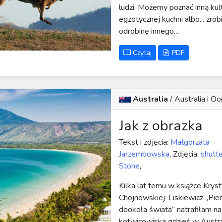
ludzi. Możemy poznać inną kul
egzotycznej kuchni albo... zrob
odrobinę innego....
Czytaj
PDF
Australia
/
Australia i Oc
Jak z obrazka
Tekst i zdjęcia:
Małgorzata
Jarzembowska
, Zdjęcia:
shutte
Stone
,
Kilka lat temu w książce Krys
Chojnowskiej-Liskiewicz „Pie
dookoła świata” natrafiłam na
kotwicowiska gdzieś w Austral