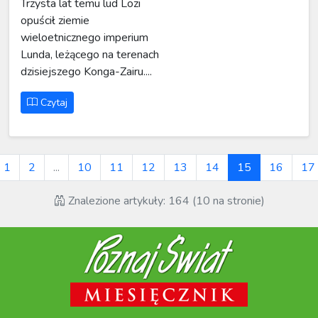
Trzysta lat temu lud Lozi
opuścił ziemie
wieloetnicznego imperium
Lunda, leżącego na terenach
dzisiejszego Konga-Zairu....
Czytaj
1
2
...
10
11
12
13
14
15
16
17
Znalezione artykuły: 164 (10 na stronie)