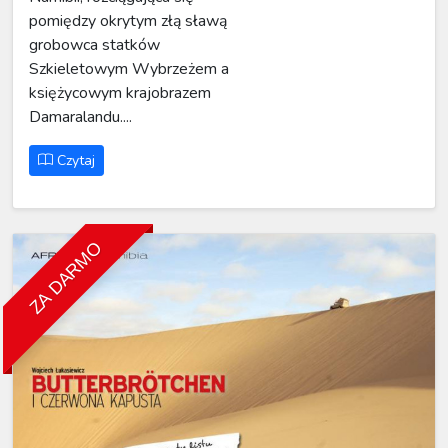
pomiędzy okrytym złą sławą
grobowca statków
Szkieletowym Wybrzeżem a
księżycowym krajobrazem
Damaralandu....
Czytaj
ZA DARMO