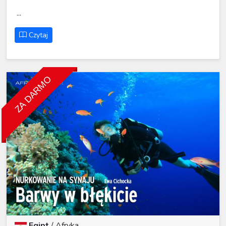
...
Czytaj
ZA DARMO
Egipt
/
Afryka