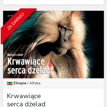
ZA DARMO
Etiopia
/
Afryka
Krwawiące
serca dżelad