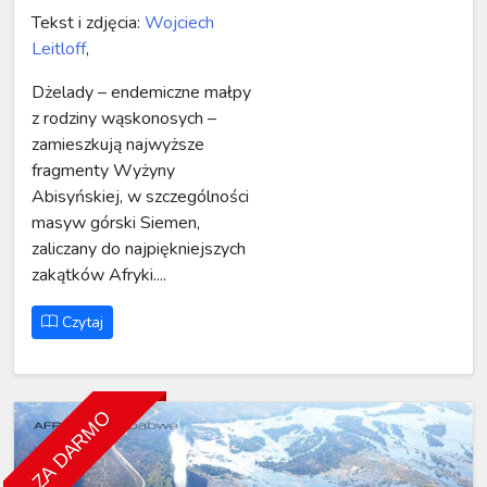
Tekst i zdjęcia:
Wojciech
Leitloff
,
Dżelady – endemiczne małpy
z rodziny wąskonosych –
zamieszkują najwyższe
fragmenty Wyżyny
Abisyńskiej, w szczególności
masyw górski Siemen,
zaliczany do najpiękniejszych
zakątków Afryki....
Czytaj
ZA DARMO