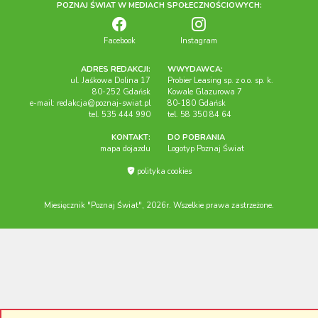
POZNAJ ŚWIAT W MEDIACH SPOŁECZNOŚCIOWYCH:
Facebook
Instagram
ADRES REDAKCJI:
WWYDAWCA:
ul. Jaśkowa Dolina 17
Probier Leasing sp. z o.o. sp. k.
80-252 Gdańsk
Kowale Glazurowa 7
e-mail:
redakcja@poznaj-swiat.pl
80-180 Gdańsk
tel. 535 444 990
tel. 58 350 84 64
KONTAKT:
DO POBRANIA
mapa dojazdu
Logotyp Poznaj Świat
polityka cookies
Miesięcznik "Poznaj Świat", 2026r. Wszelkie prawa zastrzeżone.