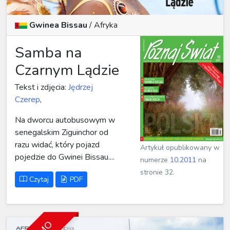
Gwinea Bissau
/
Afryka
Samba na
Czarnym Lądzie
Tekst i zdjęcia:
Jędrzej
Czerep
,
Na dworcu autobusowym w
senegalskim Ziguinchor od
razu widać, który pojazd
Artykuł opublikowany w
pojedzie do Gwinei Bissau....
numerze
10.2011
na
stronie 32.
Czytaj
PDF