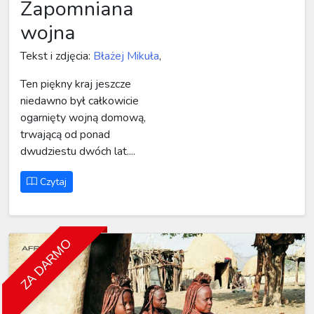
Zapomniana
wojna
Tekst i zdjęcia:
Błażej Mikuła
,
Ten piękny kraj jeszcze
niedawno był całkowicie
ogarnięty wojną domową,
trwającą od ponad
dwudziestu dwóch lat....
Czytaj
ZA DARMO