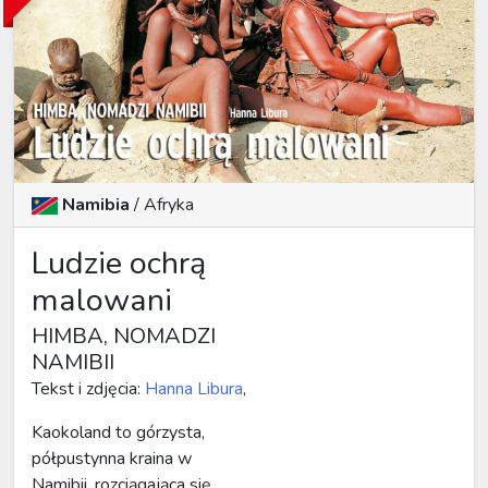
Namibia
/
Afryka
Ludzie ochrą
malowani
HIMBA, NOMADZI
NAMIBII
Tekst i zdjęcia:
Hanna Libura
,
Kaokoland to górzysta,
półpustynna kraina w
Namibii, rozciągająca się