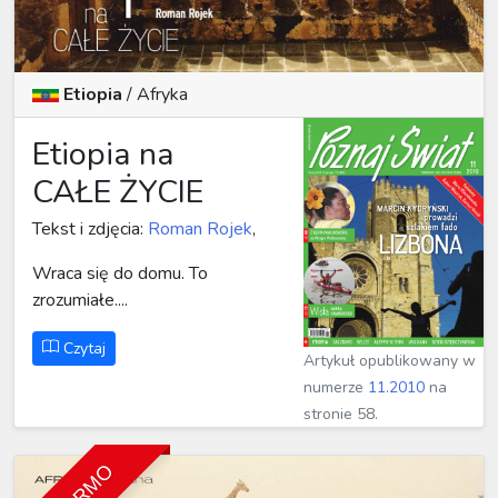
Etiopia
/
Afryka
Etiopia na
CAŁE ŻYCIE
Tekst i zdjęcia:
Roman Rojek
,
Wraca się do domu. To
zrozumiałe....
Czytaj
Artykuł opublikowany w
numerze
11.2010
na
stronie 58.