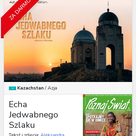
ZA DARMO
Kazachstan
/
Azja
Echa
Jedwabnego
Szlaku
Tekst i zdjęcia:
Aleksandra