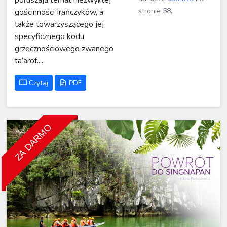
poruszają temat niezwykłej
stronie 58.
gościnności Irańczyków, a
także towarzyszącego jej
specyficznego kodu
grzecznościowego zwanego
ta’arof....
Czytaj
PDF
ZA DARMO