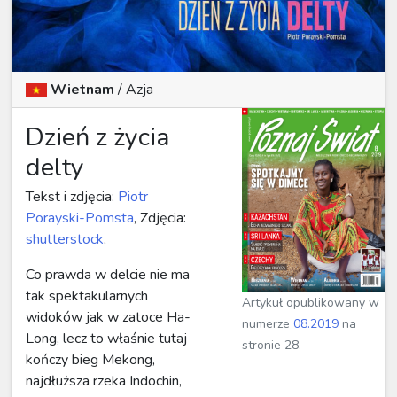
Wietnam
/
Azja
Dzień z życia
delty
Tekst i zdjęcia:
Piotr
Porayski-Pomsta
, Zdjęcia:
shutterstock
,
Co prawda w delcie nie ma
tak spektakularnych
Artykuł opublikowany w
widoków jak w zatoce Ha-
numerze
08.2019
na
Long, lecz to właśnie tutaj
stronie 28.
kończy bieg Mekong,
najdłuższa rzeka Indochin,