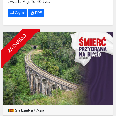
czwarta Azji. To 40 tys....
Czytaj
PDF
ZA DARMO
Sri Lanka
/
Azja