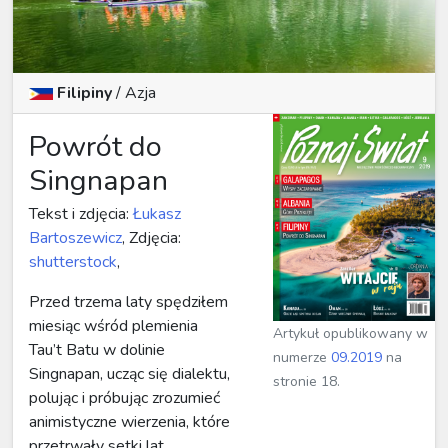
Filipiny
/
Azja
Powrót do
Singnapan
Tekst i zdjęcia:
Łukasz
Bartoszewicz
, Zdjęcia:
shutterstock
,
Przed trzema laty spędziłem
miesiąc wśród plemienia
Artykuł opublikowany w
Tau’t Batu w dolinie
numerze
09.2019
na
Singnapan, ucząc się dialektu,
stronie 18.
polując i próbując zrozumieć
animistyczne wierzenia, które
przetrwały setki lat....