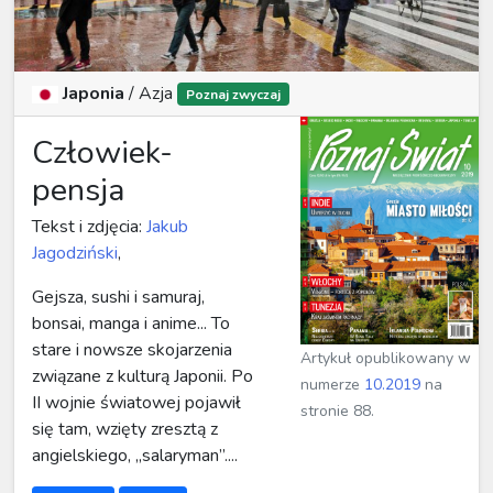
Japonia
/
Azja
Poznaj zwyczaj
Człowiek-
pensja
Tekst i zdjęcia:
Jakub
Jagodziński
,
Gejsza, sushi i samuraj,
bonsai, manga i anime... To
stare i nowsze skojarzenia
Artykuł opublikowany w
związane z kulturą Japonii. Po
numerze
10.2019
na
II wojnie światowej pojawił
stronie 88.
się tam, wzięty zresztą z
angielskiego, „salaryman”....