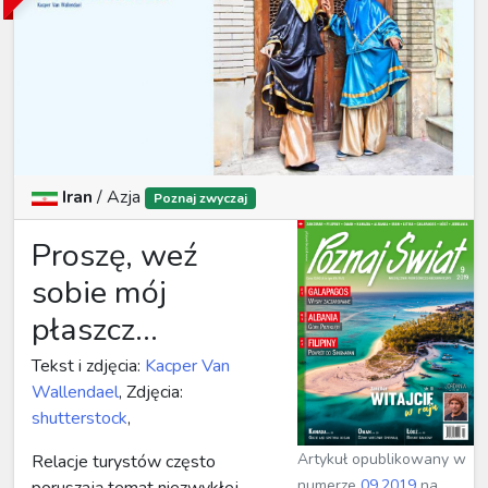
Iran
/
Azja
Poznaj zwyczaj
Proszę, weź
sobie mój
płaszcz...
Tekst i zdjęcia:
Kacper Van
Wallendael
, Zdjęcia:
shutterstock
,
Artykuł opublikowany w
Relacje turystów często
numerze
09.2019
na