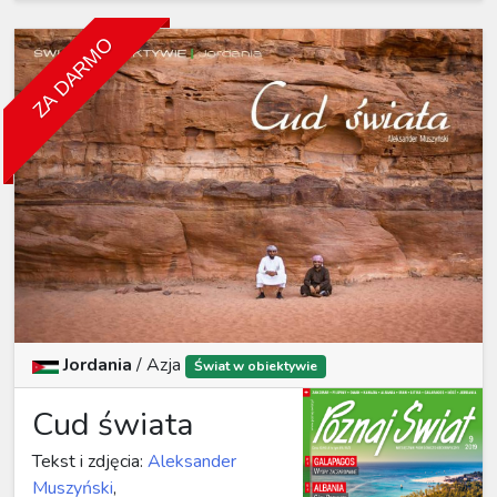
ZA DARMO
Jordania
/
Azja
Świat w obiektywie
Cud świata
Tekst i zdjęcia:
Aleksander
Muszyński
,