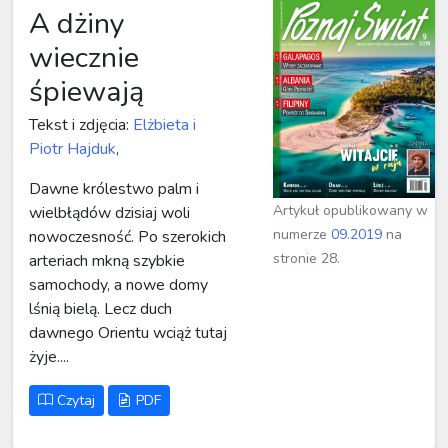
A dżiny
wiecznie
śpiewają
Tekst i zdjęcia:
Elżbieta i
Piotr Hajduk
,
Dawne królestwo palm i
Artykuł opublikowany w
wielbłądów dzisiaj woli
numerze
09.2019
na
nowoczesność. Po szerokich
stronie 28.
arteriach mkną szybkie
samochody, a nowe domy
lśnią bielą. Lecz duch
dawnego Orientu wciąż tutaj
żyje....
Czytaj
PDF