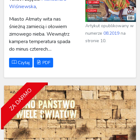
Wiśniewska
,
Miasto Ałmaty wita nas
Artykuł opublikowany w
śnieżną zamiecią i ołowiem
numerze
08.2019
na
zimowego nieba. Wewnątrz
stronie 10.
kampera temperatura spada
do minus czterech....
Czytaj
PDF
ZA DARMO