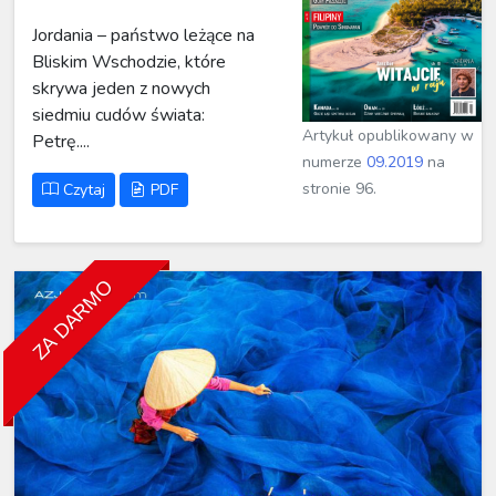
Jordania – państwo leżące na
Bliskim Wschodzie, które
skrywa jeden z nowych
siedmiu cudów świata:
Artykuł opublikowany w
Petrę....
numerze
09.2019
na
stronie 96.
Czytaj
PDF
ZA DARMO