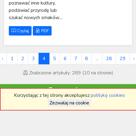
poznawać inne kultury,
podziwiać przyrodę lub
szukać nowych smaków....
Czytaj
PDF
‹
1
2
3
4
5
6
7
8
...
28
29
›
Znalezione artykuły: 289 (10 na stronie)
Korzystając z tej strony akceptujesz
politykę cookies
Zezwalaj na cookie
POZNAJ ŚWIAT W MEDIACH SPOŁECZNOŚCIOWYCH: