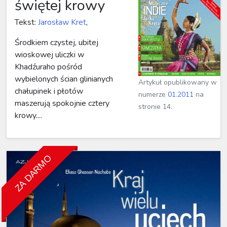
świętej krowy
Tekst:
Jarosław Kret
,
Środkiem czystej, ubitej
wioskowej uliczki w
Khadźuraho pośród
wybielonych ścian glinianych
Artykuł opublikowany w
chałupinek i płotów
numerze
01.2011
na
maszerują spokojnie cztery
stronie 14.
krowy....
ZA DARMO