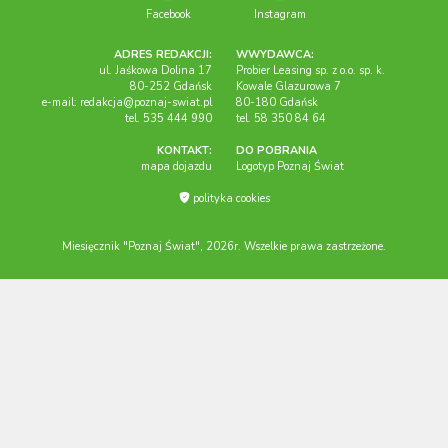
Facebook
Instagram
ADRES REDAKCJI:
WWYDAWCA:
ul. Jaśkowa Dolina 17
Probier Leasing sp. z o.o. sp. k.
80-252 Gdańsk
Kowale Glazurowa 7
e-mail:
redakcja@poznaj-swiat.pl
80-180 Gdańsk
tel. 535 444 990
tel. 58 350 84 64
KONTAKT:
DO POBRANIA
mapa dojazdu
Logotyp Poznaj Świat
polityka cookies
Miesięcznik "Poznaj Świat", 2026r. Wszelkie prawa zastrzeżone.