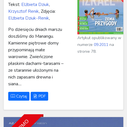
Tekst:
Elżbieta Dziuk
,
Krzysztof Renik
, Zdjęcia:
Elżbieta Dziuk-Renik
,
Po dziesięciu dniach marszu
doszliśmy do Manangu.
Artykuł opublikowany w
Kamienne piętrowe domy
numerze
09.2011
na
przypominają małe
stronie 78.
warownie. Zwieńczone
płaskimi dachami-tarasami –
ze starannie ułożonymi na
nich zapasami drewna i
siana....
Czytaj
PDF