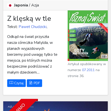
Japonia
/
Azja
Z klęską w tle
Tekst:
Paweł Chudzicki
,
Odkąd na świat przyszła
nasza córeczka Matylda, w
planach wyjazdowych
bierzemy pod uwagę tylko te
miejsca, po których można
Artykuł opublikowany w
bezpiecznie podróżować z
numerze
07.2011
na
małym dzieckiem....
stronie 36.
Czytaj
PDF