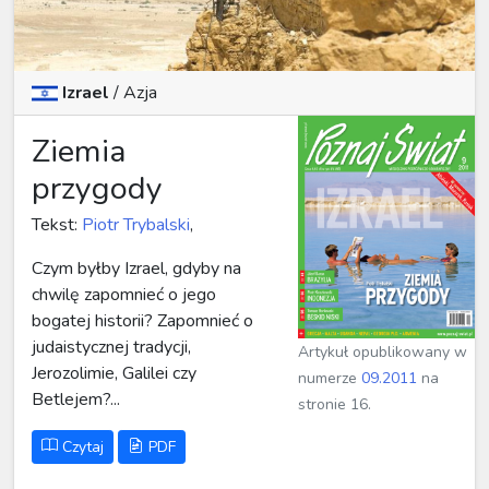
Izrael
/
Azja
Ziemia
przygody
Tekst:
Piotr Trybalski
,
Czym byłby Izrael, gdyby na
chwilę zapomnieć o jego
bogatej historii? Zapomnieć o
judaistycznej tradycji,
Artykuł opublikowany w
Jerozolimie, Galilei czy
numerze
09.2011
na
Betlejem?...
stronie 16.
Czytaj
PDF