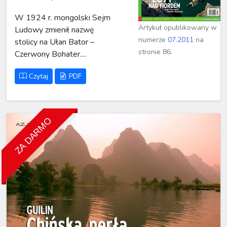
W 1924 r. mongolski Sejm
Artykuł opublikowany w
Ludowy zmienił nazwę
numerze
07.2011
na
stolicy na Ułan Bator –
stronie 86.
Czerwony Bohater....
Czytaj
PDF
ZA DARMO