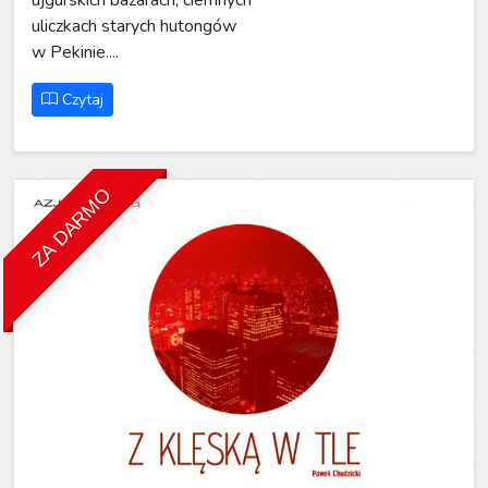
ujgurskich bazarach, ciemnych
uliczkach starych hutongów
w Pekinie....
Czytaj
ZA DARMO