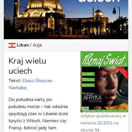
Liban
/
Azja
Kraj wielu
uciech
Tekst:
Eliasz Ghassan
Nachabe
,
Do południa narty, po
południu morze – tak właśnie
spędzają czas w Libanie liczni
Artykuł opublikowany w
turyści z Włoch, Niemiec czy
numerze
02.2011
na
Francji. Ilekroć jadę tam
stronie 94.