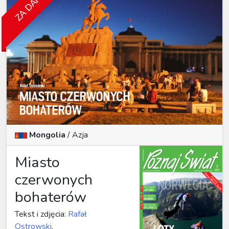
ZA DARMO
Mongolia
/
Azja
Miasto
czerwonych
bohaterów
Tekst i zdjęcia:
Rafał
Ostrowski
,