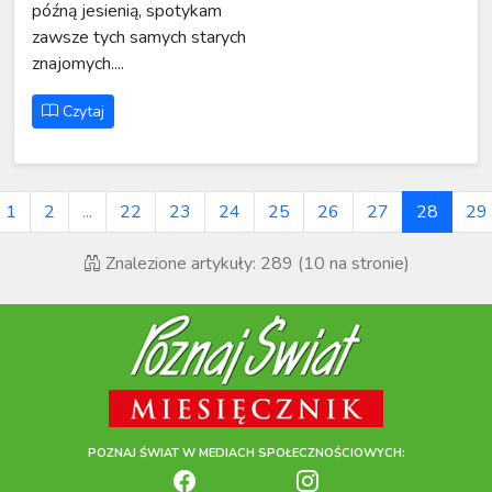
późną jesienią, spotykam
zawsze tych samych starych
znajomych....
Czytaj
1
2
...
22
23
24
25
26
27
28
29
Znalezione artykuły: 289 (10 na stronie)
POZNAJ ŚWIAT W MEDIACH SPOŁECZNOŚCIOWYCH: