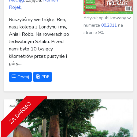
Rojek
,
Artykuł opublikowany w
Ruszyliśmy we trójkę. Ben,
numerze
08.2011
na
nasz kolega z Londynu i my,
stronie 90.
Ania i Robb. Na rowerach po
Jedwabnym Szlaku. Przed
nami było 10 tysięcy
kilometrów przez pustynie i
góry....
Czytaj
PDF
ZA DARMO