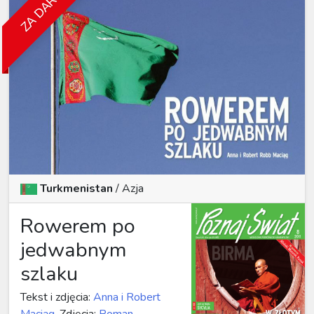
ZA DARMO
Turkmenistan
/
Azja
Rowerem po
jedwabnym
szlaku
Tekst i zdjęcia:
Anna i Robert
Maciąg
, Zdjęcia:
Roman