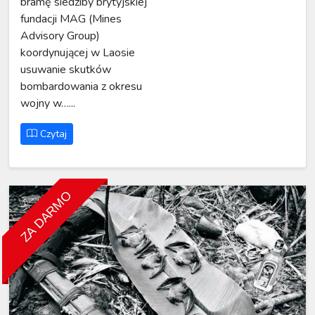
bramę siedziby brytyjskiej
fundacji MAG (Mines
Advisory Group)
koordynującej w Laosie
usuwanie skutków
bombardowania z okresu
wojny w…...
Czytaj
ZA DARMO