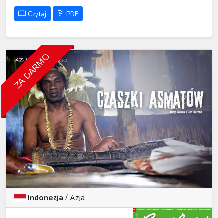
Czytaj
PDF
ZA DARMO
Indonezja
/ Azja