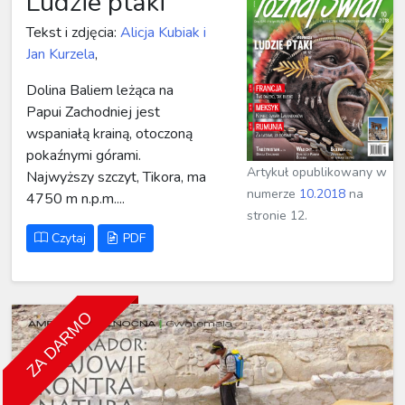
Ludzie ptaki
Tekst i zdjęcia:
Alicja Kubiak i
Jan Kurzela
,
Dolina Baliem leżąca na
Papui Zachodniej jest
wspaniałą krainą, otoczoną
pokaźnymi górami.
Artykuł opublikowany w
Najwyższy szczyt, Tikora, ma
numerze
10.2018
na
4750 m n.p.m....
stronie 12.
Czytaj
PDF
ZA DARMO