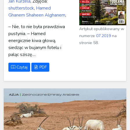
Jan Kurzela
, Zdjęcia:
shutterstock
,
Hamed
Ghanem Shaheen Alghanem
,
– Nie, to nie była prawdziwa
Artykuł opublikowany w
pustynia. – Hamed
numerze
07.2019
na
energicznie kiwa głową,
stronie 58.
siedząc w bujanym fotelu i
paląc sziszę....
Czytaj
PDF