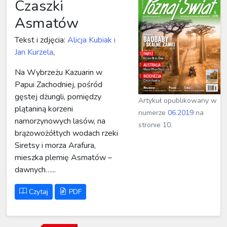
Czaszki
Asmatów
Tekst i zdjęcia:
Alicja Kubiak i
Jan Kurzela
,
Na Wybrzeżu Kazuarin w
Papui Zachodniej, pośród
gęstej dżungli, pomiędzy
Artykuł opublikowany w
plątaniną korzeni
numerze
06.2019
na
namorzynowych lasów, na
stronie 10.
brązowożółtych wodach rzeki
Siretsy i morza Arafura,
mieszka plemię Asmatów –
dawnych…...
Czytaj
PDF