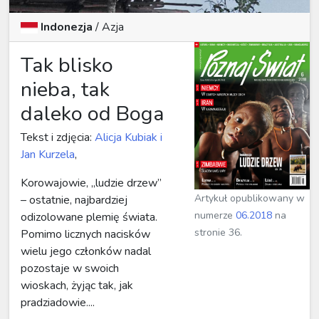
Indonezja
/ Azja
Tak blisko
nieba, tak
daleko od Boga
Tekst i zdjęcia:
Alicja Kubiak i
Jan Kurzela
,
Korowajowie, „ludzie drzew”
Artykuł opublikowany w
– ostatnie, najbardziej
numerze
06.2018
na
odizolowane plemię świata.
stronie 36.
Pomimo licznych nacisków
wielu jego członków nadal
pozostaje w swoich
wioskach, żyjąc tak, jak
pradziadowie....