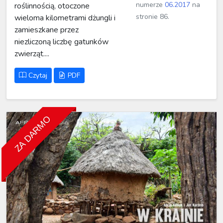
numerze
06.2017
na
roślinnością, otoczone
stronie 86.
wieloma kilometrami dżungli i
zamieszkane przez
niezliczoną liczbę gatunków
zwierząt....
Czytaj
PDF
ZA DARMO