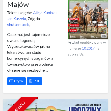
Majów
Tekst i zdjęcia:
Alicja Kubiak i
Jan Kurzela
, Zdjęcia:
shutterstock
,
Calakmul jest tajemnicze,
owiane legendą.
Artykuł opublikowany w
Wycieczkowiczów jak na
numerze
10.2017
na
lekarstwo, ani śladu
stronie 82.
komercyjnych straganów, a
towarzystwo przewodnika
okazuje się niezbędne....
Czytaj
PDF
ZA DARMO