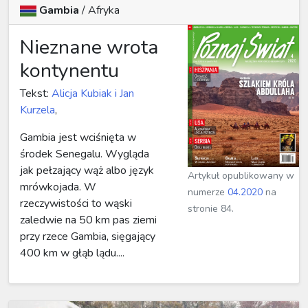
Gambia
/ Afryka
Nieznane wrota
kontynentu
Tekst:
Alicja Kubiak i Jan
Kurzela
,
Gambia jest wciśnięta w
środek Senegalu. Wygląda
jak pełzający wąż albo język
Artykuł opublikowany w
mrówkojada. W
numerze
04.2020
na
rzeczywistości to wąski
stronie 84.
zaledwie na 50 km pas ziemi
przy rzece Gambia, sięgający
400 km w głąb lądu....