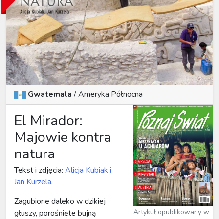
Gwatemala
/ Ameryka Północna
El Mirador:
Majowie kontra
natura
Tekst i zdjęcia:
Alicja Kubiak i
Jan Kurzela
,
Zagubione daleko w dzikiej
Artykuł opublikowany w
głuszy, porośnięte bujną