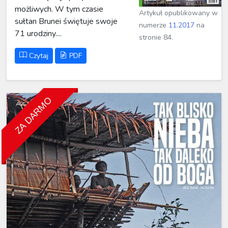
możliwych. W tym czasie
Artykuł opublikowany w
sułtan Brunei świętuje swoje
numerze
11.2017
na
71 urodziny....
stronie 84.
Czytaj
PDF
ZA DARMO