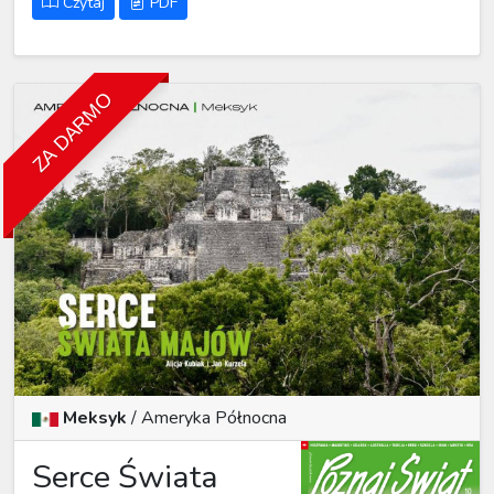
Czytaj
PDF
ZA DARMO
Meksyk
/ Ameryka Północna
Serce Świata