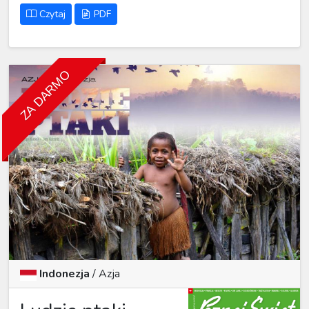
Czytaj
PDF
ZA DARMO
Indonezja
/ Azja