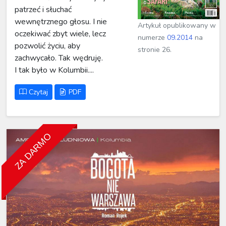
patrzeć i słuchać
wewnętrznego głosu. I nie
Artykuł opublikowany w
oczekiwać zbyt wiele, lecz
numerze
09.2014
na
pozwolić życiu, aby
stronie 26.
zachwycało. Tak wędruję.
I tak było w Kolumbii....
Czytaj
PDF
ZA DARMO