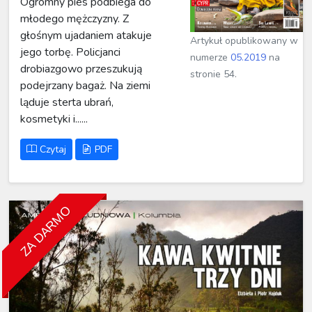
Ogromny pies podbiega do
młodego mężczyzny. Z
głośnym ujadaniem atakuje
Artykuł opublikowany w
jego torbę. Policjanci
numerze
05.2019
na
drobiazgowo przeszukują
stronie 54.
podejrzany bagaż. Na ziemi
ląduje sterta ubrań,
kosmetyki i......
Czytaj
PDF
ZA DARMO