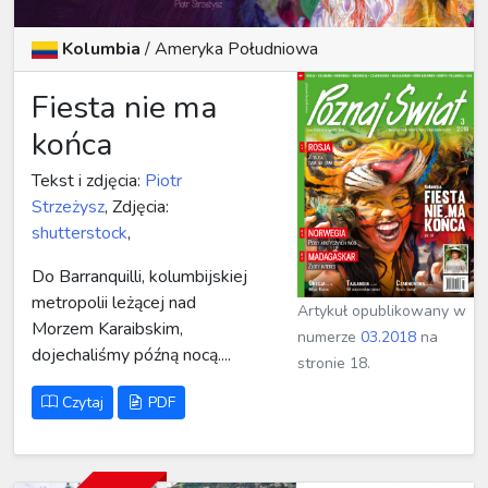
Kolumbia
/
Ameryka Południowa
Fiesta nie ma
końca
Tekst i zdjęcia:
Piotr
Strzeżysz
, Zdjęcia:
shutterstock
,
Do Barranquilli, kolumbijskiej
metropolii leżącej nad
Artykuł opublikowany w
Morzem Karaibskim,
numerze
03.2018
na
dojechaliśmy późną nocą....
stronie 18.
Czytaj
PDF