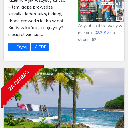
Idziemy – jak wszyscy turyści
– tam, gdzie prowadzą
strzałki. Jeden zakręt, drugi,
droga prowadzi lekko w dół.
Artykuł opublikowany w
Kiedy w końcu ją dojrzymy? –
numerze
02.2017
na
niecierpliwię się....
stronie 62.
Czytaj
PDF
ZA DARMO