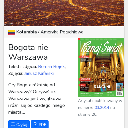
Kolumbia
/
Ameryka Południowa
Bogota nie
Warszawa
Tekst i zdjęcia:
Roman Rojek
,
Zdjęcia:
Janusz Kafarski
,
Czy Bogota różni się od
Warszawy? Oczywiście.
Warszawa jest wyjątkowa
Artykuł opublikowany w
i różni się od każdego innego
numerze
03.2014
na
miasta....
stronie 20.
Czytaj
PDF