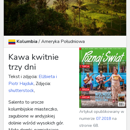
Kolumbia
/
Ameryka Południowa
Kawa kwitnie
trzy dni
Tekst i zdjęcia:
Elżbieta i
Piotr Hajduk
, Zdjęcia:
shutterstock
,
Salento to urocze
kolumbijskie miasteczko,
Artykuł opublikowany w
zagubione w andyjskiej
numerze
07.2018
na
dolinie wśród wysokich gór.
stronie 68.