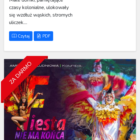
Małe domki, pamiętające
czasy kolonialne, ulokowały
się wzdłuż wąskich, stromych
uliczek....
Czytaj
PDF
ZA DARMO