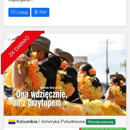
Czytaj
PDF
ZA DARMO
Kolumbia
/
Ameryka Południowa
Poznaj zwyczaj