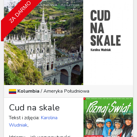
ZA DARMO
Kolumbia
/
Ameryka Południowa
Cud na skale
Tekst i zdjęcia:
Karolina
Wudniak
,