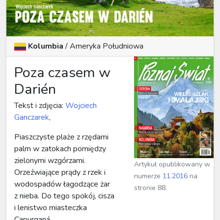
Kolumbia
/
Ameryka Południowa
Poza czasem w
Darién
Tekst i zdjęcia:
Wojciech
Ganczarek
,
Piaszczyste plaże z rzędami
palm w zatokach pomiędzy
zielonymi wzgórzami.
Artykuł opublikowany w
Orzeźwiające prądy z rzek i
numerze
11.2016
na
wodospadów łagodzące żar
stronie 88.
z nieba. Do tego spokój, cisza
i lenistwo miasteczka
Capurganá....