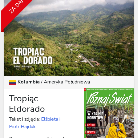
ZA DARMO
Kolumbia
/
Ameryka Południowa
Tropiąc
Eldorado
Tekst i zdjęcia:
Elżbieta i
Piotr Hajduk
,