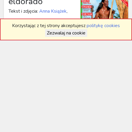
eldorado
Tekst i zdjęcia:
Anna Książek
,
Kolumbia kojarzy się
Korzystając z tej strony akceptujesz
politykę cookies
z zamachami, narkotykami
Zezwalaj na cookie
i przemocą, a w najlepszym
wypadku z kawą i Gabrielem
Artykuł opublikowany w
Garcíą Márquezem. Mimo to
numerze
04.2013
na
postanowiłam sprawdzić, czy
stronie 70.
ten kraj ma coś do
zaoferowania turystom....
Czytaj
PDF
‹
1
2
›
Znalezione artykuły: 11 (10 na stronie)