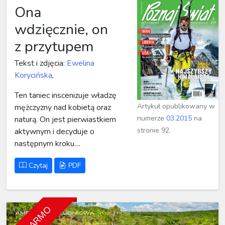
Ona
wdzięcznie, on
z przytupem
Tekst i zdjęcia:
Ewelina
Korycińska
,
Ten taniec inscenizuje władzę
Artykuł opublikowany w
mężczyzny nad kobietą oraz
numerze
03.2015
na
naturą. On jest pierwiastkiem
stronie 92.
aktywnym i decyduje o
następnym kroku....
Czytaj
PDF
ZA DARMO