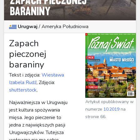
Urugwaj
/
Ameryka Południowa
Zapach
pieczonej
baraniny
Tekst i zdjęcia:
Wiesława
Izabela Rudź
, Zdjęcia:
shutterstock
,
Artykuł opublikowany w
Najważniejsza w Urugwaju
numerze
10.2019
na
jest kultura spożywania
stronie 66.
mięsa. Jego pieczenie to
jedna z największych pasji
Urugwajczyków. Tutejsza
wołowina nie ma sobie