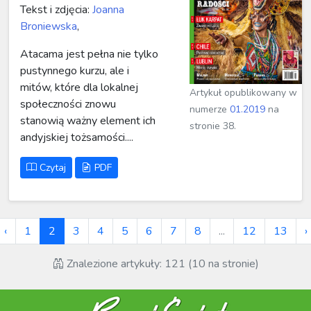
Tekst i zdjęcia:
Joanna
Broniewska
,
Atacama jest pełna nie tylko
pustynnego kurzu, ale i
mitów, które dla lokalnej
Artykuł opublikowany w
społeczności znowu
numerze
01.2019
na
stanowią ważny element ich
stronie 38.
andyjskiej tożsamości....
Czytaj
PDF
‹
1
2
3
4
5
6
7
8
...
12
13
›
Znalezione artykuły: 121 (10 na stronie)