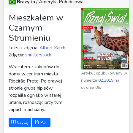
Brazylia
/
Ameryka Południowa
Mieszkałem w
Czarnym
Strumieniu
Tekst i zdjęcia:
Albert Karch
,
Zdjęcia:
shutterstock
,
Wracałem z zakupów do
Artykuł opublikowany w
domu w centrum miasta
numerze
02.2019
na
Ribeirão Preto. Po prawej
stronie 86.
stronie grupa hipisów
rozpaliła ognisko w starej
latarni, roznosząc przy tym
zapach marihuany....
Czytaj
PDF