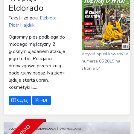
Eldorado
Tekst i zdjęcia:
Elżbieta i
Piotr Hajduk
,
Ogromny pies podbiega do
młodego mężczyzny. Z
głośnym ujadaniem atakuje
Artykuł opublikowany w
jego torbę. Policjanci
numerze
05.2019
na
drobiazgowo przeszukują
stronie 54.
podejrzany bagaż. Na ziemi
ląduje sterta ubrań,
kosmetyki i......
Czytaj
PDF