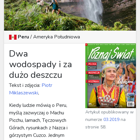
Peru
/
Ameryka Południowa
Dwa
wodospady i za
dużo deszczu
Tekst i zdjęcia:
Piotr
Miklaszewski
,
Kiedy ludzie mówią o Peru,
Artykuł opublikowany w
myślą zazwyczaj o Machu
numerze
03.2019
na
Picchu, lamach, Tęczowych
stronie 58.
Górach, rysunkach z Nazca i
górzystym Cuzco. Jednym