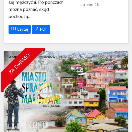
się mężczyźni. Po ponczach
stronie 18.
można poznać, skąd
pochodzą....
Czytaj
PDF
ZA DARMO