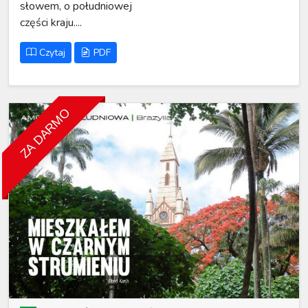
słowem, o południowej
części kraju....
Czytaj
PDF
ZA DARMO