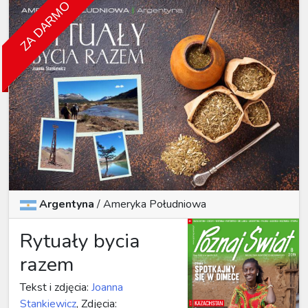
ZA DARMO
Argentyna
/
Ameryka Południowa
Rytuały bycia
razem
Tekst i zdjęcia:
Joanna
Stankiewicz
, Zdjęcia: