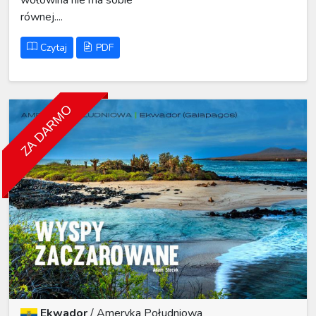
równej....
Czytaj
PDF
ZA DARMO
Ekwador
/
Ameryka Południowa