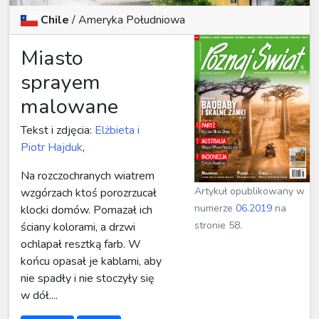
Chile
/
Ameryka Południowa
Miasto
sprayem
malowane
Tekst i zdjęcia:
Elżbieta i
Piotr Hajduk
,
Na rozczochranych wiatrem
Artykuł opublikowany w
wzgórzach ktoś porozrzucał
numerze
06.2019
na
klocki domów. Pomazał ich
stronie 58.
ściany kolorami, a drzwi
ochlapał resztką farb. W
końcu opasał je kablami, aby
nie spadły i nie stoczyły się
w dół....