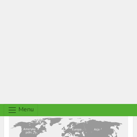
Menu
Główna
Archiwum Poznaj Świat
Archiwum Poznaj Świat
Jeśli interesuje Cię publikacja z wybranego zakątka
świata, którą już zamieszczaliśmy na naszych łamach,
użyj wyszukiwarki lub wybierz miesięcznik z poniższej
listy.